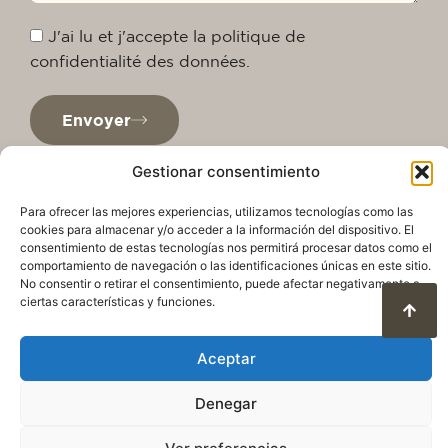
J'ai lu et j'accepte la politique de
confidentialité des données.
Envoyer
Gestionar consentimiento
Para ofrecer las mejores experiencias, utilizamos tecnologías como las
cookies para almacenar y/o acceder a la información del dispositivo. El
consentimiento de estas tecnologías nos permitirá procesar datos como el
comportamiento de navegación o las identificaciones únicas en este sitio.
No consentir o retirar el consentimiento, puede afectar negativamente a
ciertas características y funciones.
Aceptar
Politique de confidentialité
Avis juridique
Politique en matière de cookies
Denegar
Condition d’utilisation et protection des données
© 2025. Tous droits réservés QuareDesign S.L.