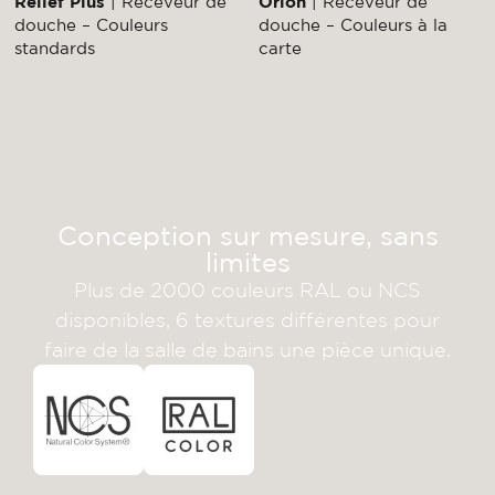
Relief Plus
| Receveur de
Orion
| Receveur de
douche – Couleurs
douche – Couleurs à la
standards
carte
Conception sur mesure, sans
limites
Plus de 2000 couleurs RAL ou NCS
disponibles, 6 textures différentes pour
faire de la salle de bains une pièce unique.