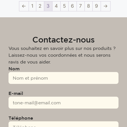
←
1
2
3
4
5
6
7
8
9
→
Contactez-nous
Vous souhaitez en savoir plus sur nos produits ?
Laissez-nous vos coordonnées et nous serons
ravis de vous aider.
Nom
E-mail
Téléphone