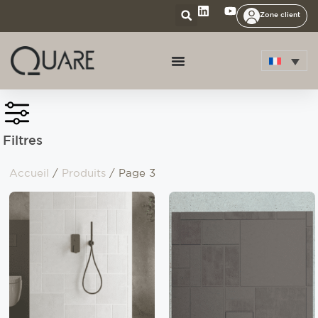
Zone client
Filtres
Accueil
/
Produits
/ Page 3