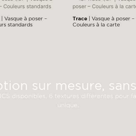
| Vasque à poser –
Trace
| Vasque à poser –
rs standards
Couleurs à la carte
ion sur mesure, sans
 disponibles, 6 textures différentes pour fai
unique.