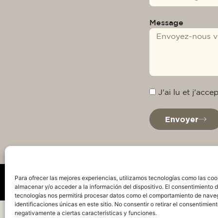
Message
J'ai lu et j'acc
Envoyer
Para ofrecer las mejores experiencias, utilizamos tecnologías como las coo
almacenar y/o acceder a la información del dispositivo. El consentimiento 
tecnologías nos permitirá procesar datos como el comportamiento de nave
identificaciones únicas en este sitio. No consentir o retirar el consentimien
Politique de confidentialité
Avis juridique
Pol
negativamente a ciertas características y funciones.