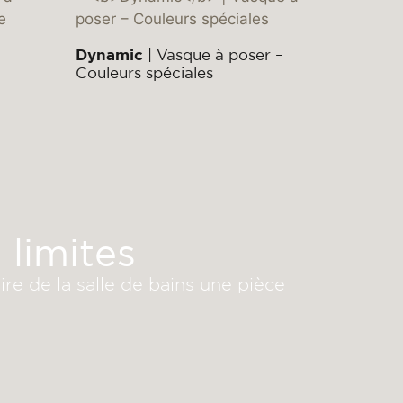
Dynamic
| Vasque à poser –
Couleurs spéciales
 limites
re de la salle de bains une pièce