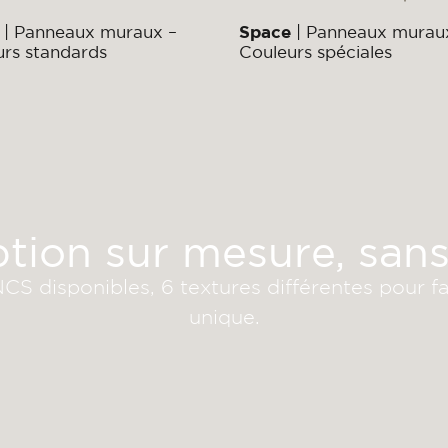
| Panneaux muraux –
Space
| Panneaux murau
rs standards
Couleurs spéciales
ion sur mesure, sans
 disponibles, 6 textures différentes pour fai
unique.