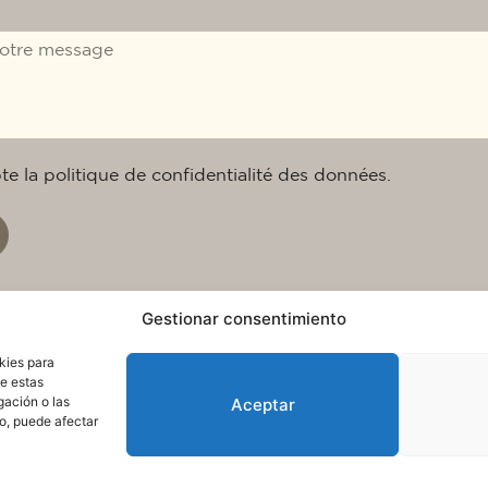
epte la politique de confidentialité des données.
Gestionar consentimiento
kies para
de estas
gación o las
Aceptar
to, puede afectar
itique en matière de cookies
Condition d’utilisation et prote
© 2025. Tous droits réservés QuareDesign S.L.