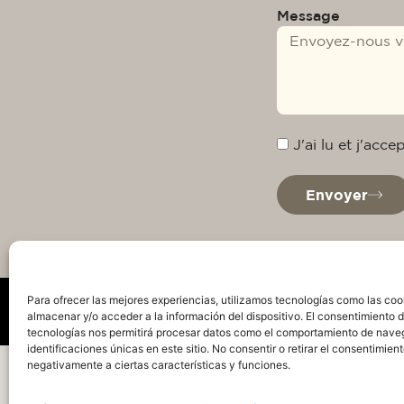
Message
J'ai lu et j'acc
Envoyer
Para ofrecer las mejores experiencias, utilizamos tecnologías como las coo
almacenar y/o acceder a la información del dispositivo. El consentimiento 
tecnologías nos permitirá procesar datos como el comportamiento de nave
identificaciones únicas en este sitio. No consentir o retirar el consentimien
Politique de confidentialité
Avis juridique
Pol
negativamente a ciertas características y funciones.