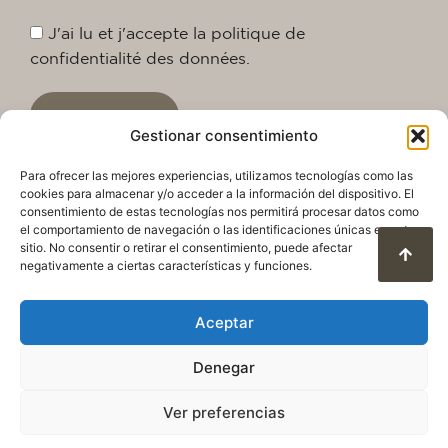
J'ai lu et j'accepte la politique de
confidentialité des données.
Envoyer
Gestionar consentimiento
Para ofrecer las mejores experiencias, utilizamos tecnologías como las
cookies para almacenar y/o acceder a la información del dispositivo. El
consentimiento de estas tecnologías nos permitirá procesar datos como
el comportamiento de navegación o las identificaciones únicas en este
sitio. No consentir o retirar el consentimiento, puede afectar
negativamente a ciertas características y funciones.
Aceptar
Politique de confidentialité
Avis juridique
Denegar
Politique en matière de cookies
Condition d’utilisation et protection des données
Ver preferencias
© 2025. Tous droits réservés QuareDesign S.L.