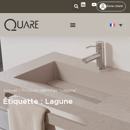
Zone client
Accueil
/ Produits identifiés “Lagune”
Étiquette : Lagune